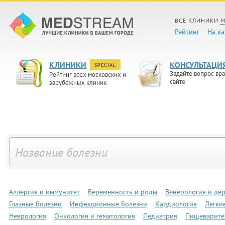
ВСЕ КЛИНИКИ
М
Рейтинг
На ка
КЛИНИКИ
КОНСУЛЬТАЦИ
SPECIAL
Задайте вопрос вра
Рейтинг всех московских и
сайте
зарубежных клиник
Аллергия и иммунитет
Беременность и роды
Венерология и де
Глазные болезни
Инфекционные болезни
Кардиология
Легки
Неврология
Онкология и гематология
Педиатрия
Пищеварите