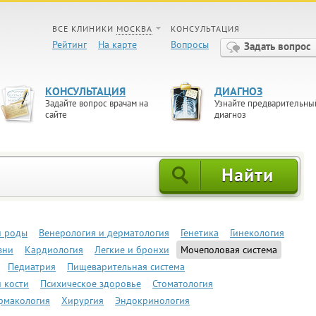
ВСЕ КЛИНИКИ
МОСКВА
КОНСУЛЬТАЦИЯ
Рейтинг
На карте
Вопросы
Задать вопрос
КОНСУЛЬТАЦИЯ
ДИАГНОЗ
Задайте вопрос врачам на
Узнайте предварительны
сайте
диагноз
и роды
Венерология и дерматология
Генетика
Гинекология
зни
Кардиология
Легкие и бронхи
Мочеполовая система
Педиатрия
Пищеварительная система
 кости
Психическое здоровье
Стоматология
рмакология
Хирургия
Эндокринология