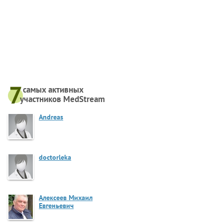
самых активныx
участников MedStream
Andreas
doctorleka
Алексеев Михаил
Евгеньевич