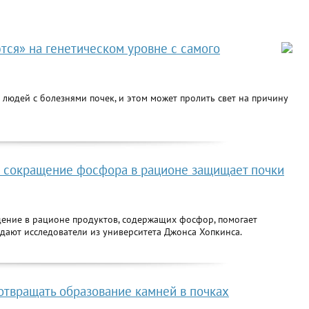
ся» на генетическом уровне с самого
 людей с болезнями почек, и этом может пролить свет на причину
и сокращение фосфора в рационе защищает почки
щение в рационе продуктов, содержащих фосфор, помогает
ждают исследователи из университета Джонса Хопкинса.
отвращать образование камней в почках