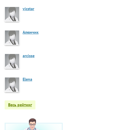
vicstar
Алюнчик
arcisse
Elena
Весь рейтинг