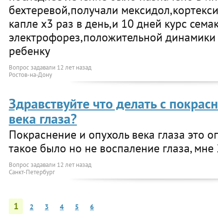
бехтеревой,получали мексидол,кортексин
капле х3 раз в день,и 10 дней курс семак
электрофорез,положительной динамики 
ребенку
Вопрос задавали
12 лет назад
Ростов-на-Дону
Здравствуйте что делать с покрас
века глаза?
Покраснение и опухоль века глаза это 
такое было но не воспаление глаза, мне
Вопрос задавали
12 лет назад
Санкт-Петербург
1
2
3
4
5
6