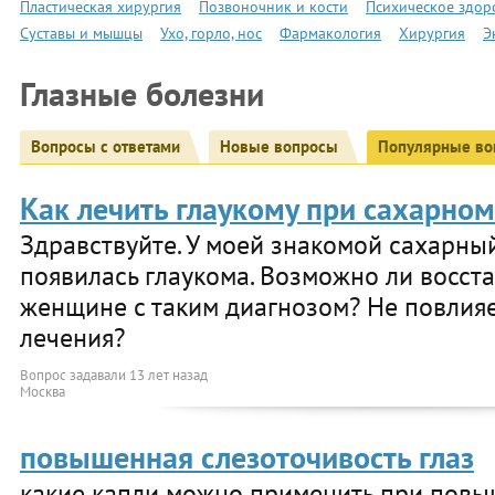
Пластическая хирургия
Позвоночник и кости
Психическое здор
Суставы и мышцы
Ухо, горло, нос
Фармакология
Хирургия
Э
Глазные болезни
Вопросы с ответами
Новые вопросы
Популярные во
Как лечить глаукому при сахарном
Здравствуйте. У моей знакомой сахарны
появилась глаукома. Возможно ли восст
женщине с таким диагнозом? Не повлияе
лечения?
Вопрос задавали
13 лет назад
Москва
повышенная слезоточивость глаз
какие капли можно применить при пов