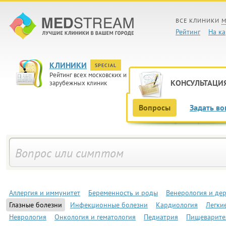
ВСЕ КЛИНИКИ
М
Рейтинг
На ка
КЛИНИКИ
SPECIAL
Рейтинг всех московских и
КОНСУЛЬТАЦИ
зарубежных клиник
Вопросы
Задать во
Аллергия и иммунитет
Беременность и роды
Венерология и де
Глазные болезни
Инфекционные болезни
Кардиология
Легки
Неврология
Онкология и гематология
Педиатрия
Пищеварите