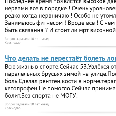
Последнее время поЯвлЕтся высокое давл
нервами все в порядке ! Очень уровнов
редко когда нервничаю ! Особо не утомл
Занимаюсь фитнесом ! Вроде все ! С чем
быть связанна ? И стоит ли мрт височной
Вопрос задавали
10 лет назад
Краснодар
Что делать не перестаёт болеть ло
Всю жизнь в спорте.Сейчас 53.Увлёкся 
паралельных брусьях зимой на улице.По
боль.Сделал рентген,кости в норме.тера
кетопрофен.Не помогло.Сейчас принима
болит.Без спорта не МОГУ!
Вопрос задавали
10 лет назад
Краснодар