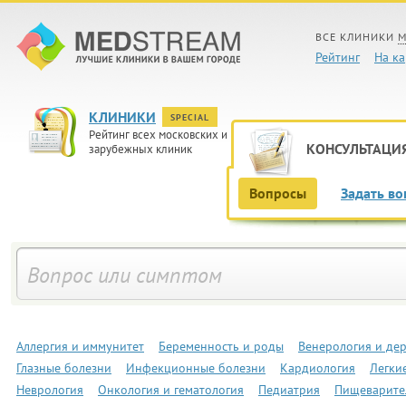
ВСЕ КЛИНИКИ
М
Рейтинг
На ка
КЛИНИКИ
SPECIAL
Рейтинг всех московских и
КОНСУЛЬТАЦИ
зарубежных клиник
Вопросы
Задать во
Аллергия и иммунитет
Беременность и роды
Венерология и де
Глазные болезни
Инфекционные болезни
Кардиология
Легки
Неврология
Онкология и гематология
Педиатрия
Пищеварите