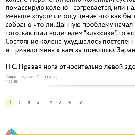
помассирую колено - согревается, или н
меньше хрустит, и ощущение что как бы 
собрано что ли. Данную проблему начал 
того, как стал водителем "классики", то ес
Состояние колена ухудшалось постепенн
и привело меня к вам за помощью. Заран
П.С. Правая нога относительно левой зд
Вопрос задавали
10 лет назад
Москва
1
2
3
4
...
7
8
9
10