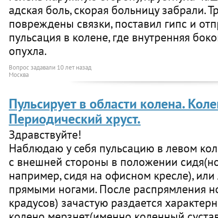
адская боль, скорая больницу забрали. Т
повреждены связки, поставил гипс и отп
пульсация в колене, где внутренняя боко
опухла.
Вопрос задавали
10 лет назад
Москва
Пульсирует в области колена. Коле
Периодический хруст.
Здравствуйте!
Наблюдаю у себя пульсацию в левом ко
с внешней стороны в положении сидя(ног
например, сидя на офисном кресле), или
прямыми ногами. После распрямления н
крадусов) зачастую раздается характерн
колено мерзнет(именно коленный сустав)