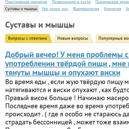
Пластическая хирургия
Позвоночник и кости
Психическое здор
Суставы и мышцы
Ухо, горло, нос
Фармакология
Хирургия
Э
Суставы и мышцы
Вопросы с ответами
Новые вопросы
Популярные во
Добрый вечер! У меня проблемы с 
употреблении твёрдой пищи , мне к
тянуты мышцы и опухают виски
Во время еды , если жую твёрдую пищу 
натягиваются и виски опухают , как будт
Правый висок больше ! Начинаю масиров
Последнее время даже во время употреб
происходит . ( где я особо не стараюсь да
страдать бессонницей , может тоже взаи