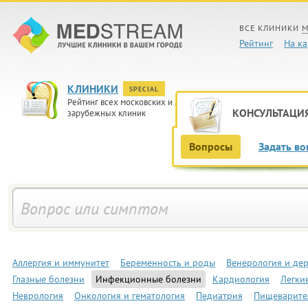
ВСЕ КЛИНИКИ
М
Рейтинг
На ка
КЛИНИКИ
SPECIAL
Рейтинг всех московских и
КОНСУЛЬТАЦИ
зарубежных клиник
Вопросы
Задать во
Аллергия и иммунитет
Беременность и роды
Венерология и де
Глазные болезни
Инфекционные болезни
Кардиология
Легки
Неврология
Онкология и гематология
Педиатрия
Пищеварите