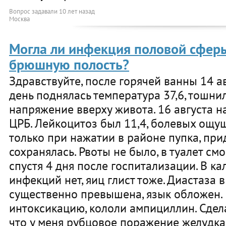
Вопрос задавали
10 лет назад
Москва
Могла ли инфекция половой сферы
брюшную полость?
Здравствуйте, после горячей ванны 14 а
день поднялась температура 37,6, тошнил
напряжение вверху живота. 16 августа н
ЦРБ. Лейкоцитоз был 11,4, болевых ощу
только при нажатии в районе пупка, при
сохранялась. Рвоты не было, в туалет см
спустя 4 дня после госпитализации. В ка
инфекций нет, яиц глист тоже. Диастаза 
существенно превышена, язык обложен.
интоксикацию, кололи ампициллин. Сдела
что у меня рубцовое поражение желудка. 