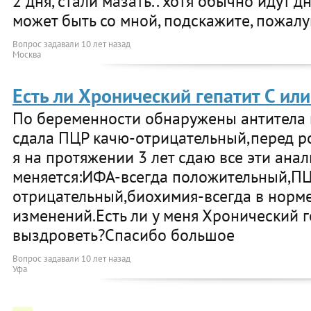
2 дня, стали мазать.. хотя обычно идут дн
может быть со мной, подскажите, пожалу
Вопрос задавали
10 лет назад
Москва
Есть ли Хронический гепатит С или
По беременности обнаружены антитела к
сдала ПЦР качю-отрицательный,перед ро
я на протяжении 3 лет сдаю все эти ана
меняется:ИФА-всегда положительный,ПЦР
отрицательный,биохимия-всегда в норм
изменений.Есть ли у меня Хронический г
выздроветь?Спасибо большое
Вопрос задавали
10 лет назад
Уфа