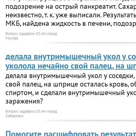
подозрение на острый панкреатит. Сахар
неизвестно, т. к. уже выписали. Результ
МКБ, найдена жидкость в печени, подозр
Вопрос задавали
10 лет назад
Москва
делала внутримышечный укол у со
уколола нечайно свой палец, на ш
делала внутримышечный укол у соседки,
свой палец, на шприце осталась кровь, 
спиртом, и сделали внутримышечный уко
заражения?
Вопрос задавали
10 лет назад
Хабаровск
Помогите расшифровать результа