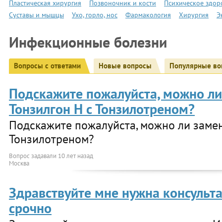
Пластическая хирургия
Позвоночник и кости
Психическое здор
Суставы и мышцы
Ухо, горло, нос
Фармакология
Хирургия
Э
Инфекционные болезни
Вопросы с ответами
Новые вопросы
Популярные во
Подскажите пожалуйста, можно ли
Тонзилгон Н с Тонзилотреном?
Подскажите пожалуйста, можно ли замен
Тонзилотреном?
Вопрос задавали
10 лет назад
Москва
Здравствуйте мне нужна консульт
срочно