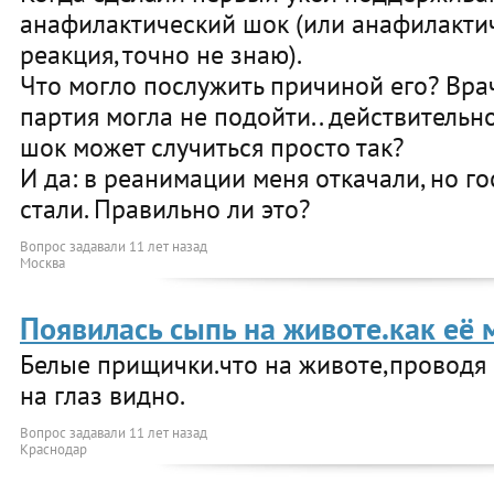
анафилактический шок (или анафилакти
реакция, точно не знаю).
Что могло послужить причиной его? Врач
партия могла не подойти.. действительн
шок может случиться просто так?
И да: в реанимации меня откачали, но г
стали. Правильно ли это?
Вопрос задавали
11 лет назад
Москва
Появилась сыпь на животе.как её
Белые прищички.что на животе,проводя 
на глаз видно.
Вопрос задавали
11 лет назад
Краснодар