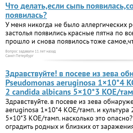
Что делать,если сыпь появилась,с
появилась?
У меня никогда не было аллергических р
застолья появились красные пятна по все
прошло и снова появилось тоже самое,ч
Вопрос задавали
11 лет назад
Санкт-Петербург
Здравствуйте! в посеве из зева о
Pseudomonas aeruginosa 1×10*4 КО
2 candida albicans 5×10*3 КОЕ/там
Здравствуйте. в посеве из зева обнару
aeruginosa 1×10*4 КОЕ/тамп. и культура 2
5×10*3 КОЕ/тамп. насколько это опасно?
оградить родных и близких от заражения