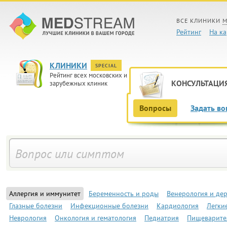
ВСЕ КЛИНИКИ
М
Рейтинг
На ка
КЛИНИКИ
SPECIAL
Рейтинг всех московских и
КОНСУЛЬТАЦИ
зарубежных клиник
Вопросы
Задать во
Аллергия и иммунитет
Беременность и роды
Венерология и де
Глазные болезни
Инфекционные болезни
Кардиология
Легки
Неврология
Онкология и гематология
Педиатрия
Пищеварите