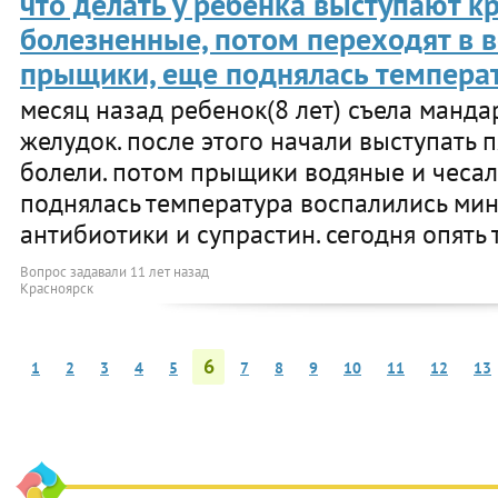
что делать у ребенка выступают к
болезненные, потом переходят в 
прыщики, еще поднялась темпера
месяц назад ребенок(8 лет) съела манд
желудок. после этого начали выступать 
болели. потом прыщики водяные и чесал
поднялась температура воспалились ми
антибиотики и супрастин. сегодня опять 
Вопрос задавали
11 лет назад
Красноярск
6
1
2
3
4
5
7
8
9
10
11
12
13