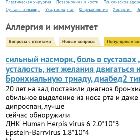
Пластическая хирургия
Позвоночник и кости
Психическое здор
Суставы и мышцы
Ухо, горло, нос
Фармакология
Хирургия
Э
Аллергия и иммунитет
Вопросы с ответами
Новые вопросы
Популярные во
сильный насморк, боль в суставах 
усталость, нет желания двигаться
Бронхиальную триаду, диабед2 ти
20 лет на зад поставили диагноз бронхи
обильное выделение из носа рта и даже
дипроспан, лучше
сейчас обноружили
ДНК Human Herpis virus 6 2.0*10*3
Epstein-Barrvirus 1.8*10*4