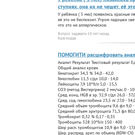
ступнях. она их не чешет. её эт
У ребёнка ( 5 мес) появились красные пя
её это не беспокоит. Утром ладошки све
что это не аллергическое.
Вопрос задавали
10 лет назад
Краснодар
ПОМОГИТИ расшифровать анализ
Аналит Результат Текстовый результат 
Общий анализ крови
Гематокрит 34,3 % 34,0 - 42,0
Гемоглобин 11,3 г/дл 10,0 - 14,0
Лейкоциты 7,9 10*9/л 5,0 - 15,5
СОЭ (метод Вестергрена) 2 мм/час 0 - 10
Сред. конц. HGB в эр. 32,9 г/дл 26,0 - 37,
Сред. сод. гемоглобина 23,5 пг 27,0 - 34,
Средний объем тромбоцита 9,6 фл 9,0 -
Средний объем эритроцита 71,3 фл 80,0
Тромбокрит 0,32 % 0,17 - 0,35
Тромбоциты 328 10*9/л 150 - 400
Шир расп. тромбоцитов 10,9 фл 9,0 - 17,
Шир. распред. эрит. по объему (RDW-CV) 