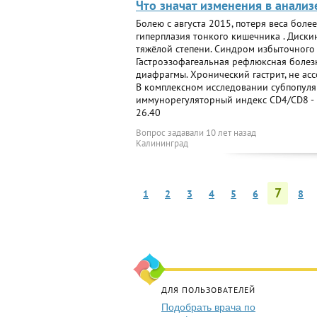
Что значат изменения в анализ
Болею с августа 2015, потеря веса более
гиперплазия тонкого кишечника . Диски
тяжёлой степени. Синдром избыточного 
Гастроэзофагеальная рефлюксная болезн
диафрагмы. Хронический гастрит, не ас
В комплексном исследовании субпопуляц
иммунорегуляторный индекс CD4/CD8 - 1.
26.40
Вопрос задавали
10 лет назад
Калининград
7
1
2
3
4
5
6
8
ДЛЯ ПОЛЬЗОВАТЕЛЕЙ
Подобрать врача по