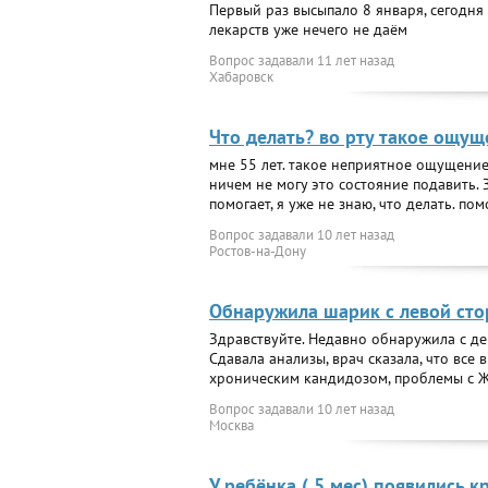
Первый раз высыпало 8 января, сегодня 
лекарств уже нечего не даём
Вопрос задавали
11 лет назад
Хабаровск
Что делать? во рту такое ощущ
мне 55 лет. такое неприятное ощущение 
ничем не могу это состояние подавить.
помогает, я уже не знаю, что делать. по
Вопрос задавали
10 лет назад
Ростов-на-Дону
Обнаружила шарик с левой ст
Здравствуйте. Недавно обнаружила с д
Сдавала анализы, врач сказала, что все
хроническим кандидозом, проблемы с ЖКТ
Вопрос задавали
10 лет назад
Москва
У ребёнка ( 5 мес) появились 