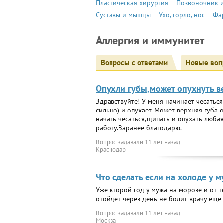
Пластическая хирургия
Позвоночник и
Суставы и мышцы
Ухо, горло, нос
Фа
Аллергия и иммунитет
Вопросы с ответами
Новые воп
Опухли губы,может опухнуть ве
Здравствуйте! У меня начинает чесатьс
сильно) и опухает. Может верхняя губа 
начать чесаться,щипать и опухать любая
работу.Заранее благодарю.
Вопрос задавали
11 лет назад
Краснодар
Что сделать если на холоде у 
Уже второй год у мужа на морозе и от 
отойдет через день не болит врачу еще
Вопрос задавали
11 лет назад
Москва