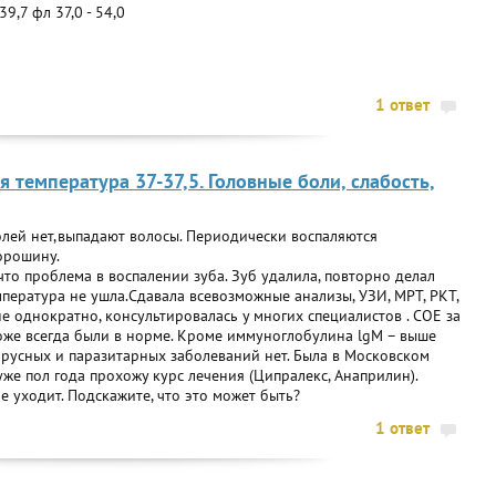
9,7 фл 37,0 - 54,0
1 ответ
я температура 37-37,5. Головные боли, слабость,
Долей нет,выпадают волосы. Периодически воспаляются
орошину.
 что проблема в воспалении зуба. Зуб удалила, повторно делал
мпература не ушла.Сдавала всевозможные анализы, УЗИ, МРТ, РКТ,
 однократно, консультировалась у многих специалистов . СОЕ за
оже всегда были в норме. Кроме иммуноглобулина lgM – выше
русных и паразитарных заболеваний нет. Была в Московском
уже пол года прохожу курс лечения (Ципралекс, Анаприлин).
е уходит. Подскажите, что это может быть?
1 ответ