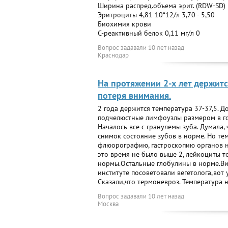
Ширина распред.объема эрит. (RDW-SD) 3
Эритроциты 4,81 10*12/л 3,70 - 5,50
Биохимия крови
C-реактивный белок 0,11 мг/л 0
Вопрос задавали
10 лет назад
Краснодар
На протяжении 2-х лет держитс
потеря внимания.
2 года держится температура 37-37,5. 
подчелюстные лимфоузлы размером в г
Началось все с гранулемы зуба. Думала,
снимок состояние зубов в норме. Но те
флюорографию, гастроскопию органов не
это время не было выше 2, лейкоциты т
нормы.Остальные глобулины в норме.Ви
институте посоветовали вегетолога,вот 
Сказали,что термоневроз. Температура н
Вопрос задавали
10 лет назад
Москва