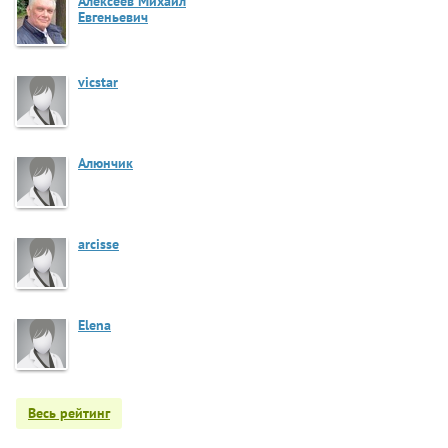
Алексеев Михаил
Евгеньевич
vicstar
Алюнчик
arcisse
Elena
Весь рейтинг