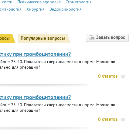
 кости
Психическое здоровье
Стоматология
рмакология
Хирургия
Эндокринология
Задать вопрос
росы
Популярные вопросы
стику при тромбоцитопении?
йоне 25-40. Показатели свертываемости в норме. Можно ли
ально для операции?
0 ответов
стику при тромбоцитопении?
йоне 25-40. Показатели свертываемости в норме. Можно ли
ально для операции?
0 ответов