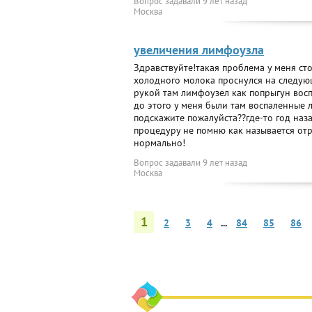
Вопрос задавали
9 лет назад
Москва
увеличения лимфоузла
Здравствуйте!такая проблема у меня с
холодного молока проснулся на следую
рукой там лимфоузел как попрыгун восп
до этого у меня были там воспаленные 
подскажите пожалуйста??где-то год наз
процедуру не помню как называется отр
нормально!
Вопрос задавали
9 лет назад
Москва
1
2
3
4
...
84
85
86