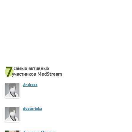
самых активныx
участников MedStream
Andreas
doctorleka