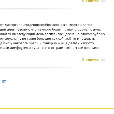
0 ответов
тоит диагноз лимфоденопатия!позанимался спортом попил
щий день чувствую что немного болит правая сторона пощупал
алился на следующий день воспалилась десна на плохом зубе!ну
лимфоузлы ну не такие большие как сейчас!!что мне делать
ад был у онколога брали и пункцыю и ище делали какуюто
езали лимфоузел и куда то его отправляли!!там все покозало
0 ответов
87