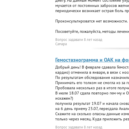
диету. На данный момент состояние ухуд
мучается от постоянных забросов желчи
периодически возникает острая боль п
Проконсультироватся нет возможности.
Посоветуйте, пожалуйста, методы лечени
Вопрос задавали
8 лет назад
Самара
Гемостазиограмма и ОАК на ф
Добрый день! В феврале сдавала Гемост
кардио) отменила в январе, в вязи с но
По результатам обследования назначил
Принимать его толком не смогла из за 
Пробовала несколько раз в итоге получи
В июле 18.07 сдала повторно гем-му и О
искажен?)
получила результат 19.07 и начала снов
на 6 день приему 23.07, пересдала Анал
Скажите на сколько опасны данные изме
только через месяц. Куда приложить ре
Вопрос задавали
8 лет назад