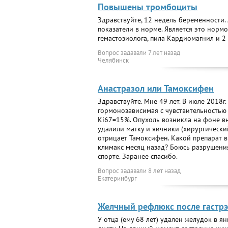
Повышены тромбоциты
Здравствуйте, 12 недель беременности.
показатели в норме. Является это норм
гемастозиолога, пила Кардиомагнил и 2 
Вопрос задавали
7 лет назад
Челябинск
Анастразол или Тамоксифен
Здравствуйте. Мне 49 лет. В июле 2018г
гормонозависимая с чувствительностью 
Ki67=15%. Опухоль возникла на фоне в
удалили матку и яичники (хирургический
отрицает Тамоксифен. Какой препарат в
климакс месяц назад? Боюсь разрушения
спорте. Заранее спасибо.
Вопрос задавали
8 лет назад
Екатеринбург
Желчный рефлюкс после гастр
У отца (ему 68 лет) удален желудок в я