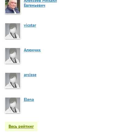
Алексеев Михаил
Евгеньевич
vicstar
Алюнчик
arcisse
Elena
Весь рейтинг