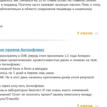
шилось. Вес снизился на 20 кг. Очень ослаб. Но главное, сильно
 в пищевод. Поэтому часто запивает льняным маслом. Плюс к тому,
риблизительно в области соединения пищевода и кишечника.
я.
0 ответов
оне приема Ангиофлюкс
азиограмму и ОАК (перед этим принимала 1,5 года Аспирин
совым кровотечением. кровоточивостью десен и синяках на теле.
и Ангиофлюкс
головной боли и боли в желудке
лось по 5 дней в Апреле, мае, июне.
АК. Но в этот день начались критичекие дни(в итоге результат
а через силу пить Ангиофлюкс
изы в лаборатории Гемотест. И там очень много изменений.
нения? Стоит ли окончить прием? своему гематологу попаду
зуль?Спасибо
0 ответов