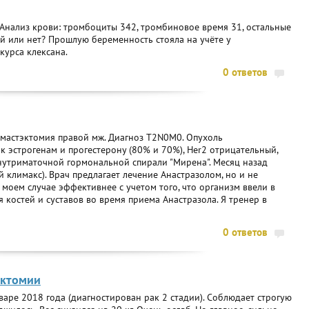
 Анализ крови: тромбоциты 342, тромбиновое время 31, остальные
ой или нет? Прошлую беременность стояла на учёте у
курса клексана.
0 ответов
. мастэктомия правой мж. Диагноз Т2N0M0. Опухоль
к эстрогенам и прогестерону (80% и 70%), Her2 отрицательный,
нутриматочной гормональной спирали "Мирена". Месяц назад
 климакс). Врач предлагает лечение Анастразолом, но и не
 моем случае эффективнее с учетом того, что организм ввели в
 костей и суставов во время приема Анастразола. Я тренер в
0 ответов
эктомии
нваре 2018 года (диагностирован рак 2 стадии). Соблюдает строгую