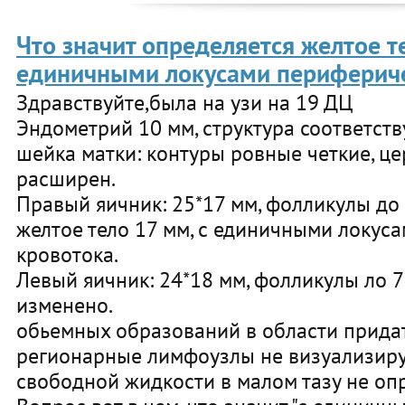
Что значит определяется желтое т
единичными локусами перифериче
Здравствуйте,была на узи на 19 ДЦ
Эндометрий 10 мм, структура соответств
шейка матки: контуры ровные четкие, ц
расширен.
Правый яичник: 25*17 мм, фолликулы до
желтое тело 17 мм, с единичными локус
кровотока.
Левый яичник: 24*18 мм, фолликулы ло 7
изменено.
обьемных образований в области придат
регионарные лимфоузлы не визуализиру
свободной жидкости в малом тазу не опр