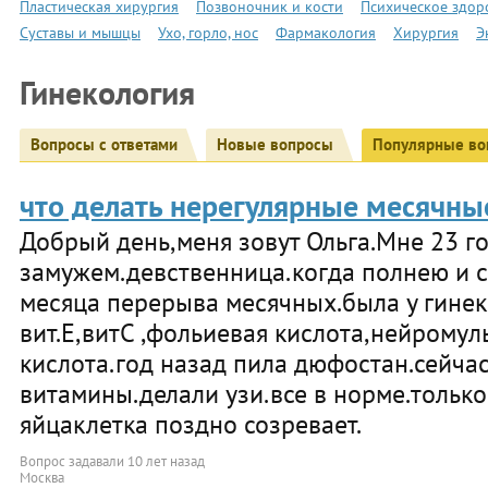
Пластическая хирургия
Позвоночник и кости
Психическое здор
Суставы и мышцы
Ухо, горло, нос
Фармакология
Хирургия
Э
Гинекология
Вопросы с ответами
Новые вопросы
Популярные во
что делать нерегулярные месячны
Добрый день,меня зовут Ольга.Мне 23 г
замужем.девственница.когда полнею и ст
месяца перерыва месячных.была у гинек
вит.Е,витС ,фольиевая кислота,нейромул
кислота.год назад пила дюфостан.сейчас
витамины.делали узи.все в норме.тольк
яйцаклетка поздно созревает.
Вопрос задавали
10 лет назад
Москва