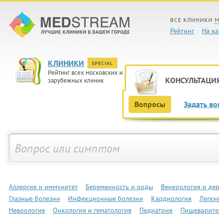
ВСЕ КЛИНИКИ
М
Рейтинг
На ка
КЛИНИКИ
SPECIAL
Рейтинг всех московских и
КОНСУЛЬТАЦИ
зарубежных клиник
Вопросы
Задать во
Аллергия и иммунитет
Беременность и роды
Венерология и де
Глазные болезни
Инфекционные болезни
Кардиология
Легки
Неврология
Онкология и гематология
Педиатрия
Пищеварите