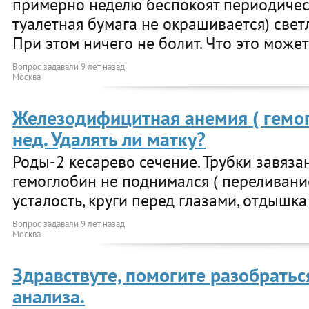
примерно неделю беспокоят периодичес
туалетная бумага не окрашивается) све
При этом ничего не болит. Что это може
Вопрос задавали
9 лет назад
Москва
Железодифицитная анемия ( гемог
нед. Удалять ли матку?
Роды-2 кесарево сечение. Трубки завяза
гемоглобин не поднимался ( переливани
усталость, круги перед глазами, отдышка
Вопрос задавали
9 лет назад
Москва
Здравствуте, помогите разобратьс
анализа.