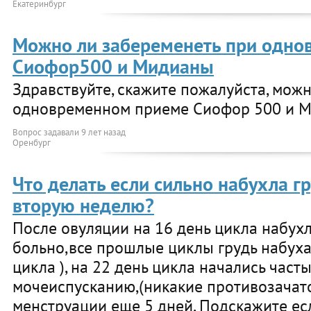
Екатеринбург
Можно ли забеременеть при одно
Сиофор500 и Мидианы
Здравствуйте, скажите пожалуйста, мож
одновременном приеме Сиофор 500 и 
Вопрос задавали
9 лет назад
Оренбург
Что делать если сильно набухла гр
вторую неделю?
После овуляции на 16 день цикла набухл
больно,все прошлые циклы грудь набуха
цикла ), на 22 день цикла начались част
мочеиспусканию,(никакие противозачат
менструации еще 5 дней, Подскажите ес