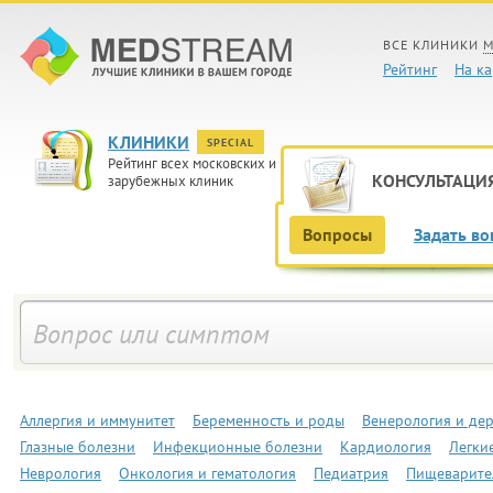
ВСЕ КЛИНИКИ
М
Рейтинг
На ка
КЛИНИКИ
SPECIAL
Рейтинг всех московских и
КОНСУЛЬТАЦИ
зарубежных клиник
Вопросы
Задать во
Аллергия и иммунитет
Беременность и роды
Венерология и де
Глазные болезни
Инфекционные болезни
Кардиология
Легки
Неврология
Онкология и гематология
Педиатрия
Пищеварите