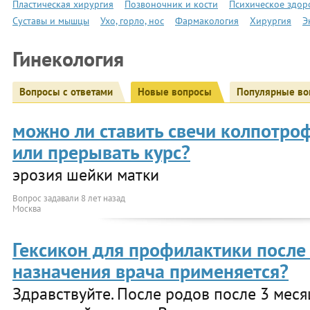
Пластическая хирургия
Позвоночник и кости
Психическое здор
Суставы и мышцы
Ухо, горло, нос
Фармакология
Хирургия
Э
Гинекология
Вопросы с ответами
Новые вопросы
Популярные во
можно ли ставить свечи колпотро
или прерывать курс?
эрозия шейки матки
Вопрос задавали
8 лет назад
Москва
Гексикон для профилактики после
назначения врача применяется?
Здравствуйте. После родов после 3 мес