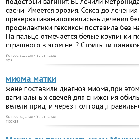
подострый вагинит. Вылечили метронид
свечи. Имеется эрозия. Секса до лечения
презервативамипоявилисьвыделения бел
профилактики гексикон поставила без на
На пальце отмечается белые крупинки по
страшного в этом нет? Стоить ли панико
Вопрос задавали
8 лет назад
Уфа
миома матки
жене поставили диагноз миома,при этом
вагинальных свечей для снижения обил
велели придти через пол года ,правильн
Вопрос задавали
9 лет назад
Москва