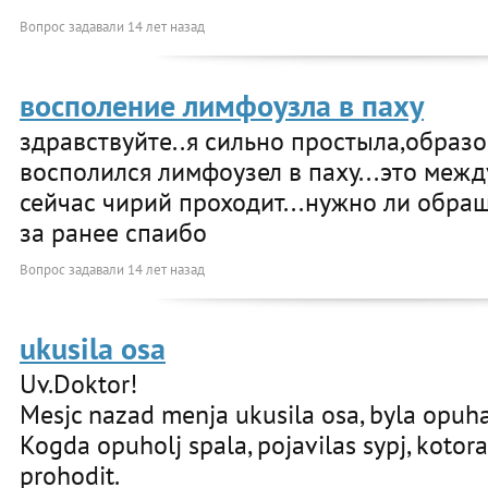
Вопрос задавали
14 лет назад
восполение лимфоузла в паху
здравствуйте..я сильно простыла,образо
восполился лимфоузел в паху...это межд
сейчас чирий проходит...нужно ли обра
за ранее спаибо
Вопрос задавали
14 лет назад
ukusila osa
Uv.Doktor!
Mesjc nazad menja ukusila osa, byla opuha
Kogda opuholj spala, pojavilas sypj, kotoraj
prohodit.