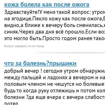
кожа болела как после ожога
Здравствуйте!У меня такой вопрос: утро
на ягодице.Пекло кожу как после ожога
видно,а ближе к вечеру боль сменилась
синяк.Через два дня всё прошло.Если в
это могло быть.Просто годом ранее тако
Вопрос задавали
14 лет назад
что за балезнь?прыщики
добрый вечер ! сегодня утром обнаружи
между пальцей и ладонях а вечером и на
половым членом не чешутся но болевые
будь то когда руку отлежишь и потом кол
болезни ?да еще вчера с вечера слабост
потел