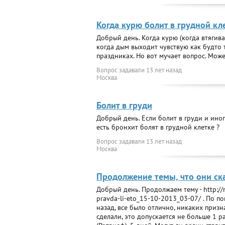
Когда курю болит в грудной кл
Добрый день. Когда курю (когда втягива
когда дым выходит чувствую как будто т
праздниках. Но вот мучает вопрос. Може
Вопрос задавали
13 лет назад
Москва
Болит в груди
Добрый день. Если болит в груди и иног
есть бронхит болят в грудной клетке ?
Вопрос задавали
13 лет назад
Москва
Продолжение темы, что они ска
Добрый день. Продолжаем тему - http://m
pravda-li-eto_15-10-2013_03-07/ . По 
назад, все было отлично, никаких призн
сделали, это допускается не больше 1 р