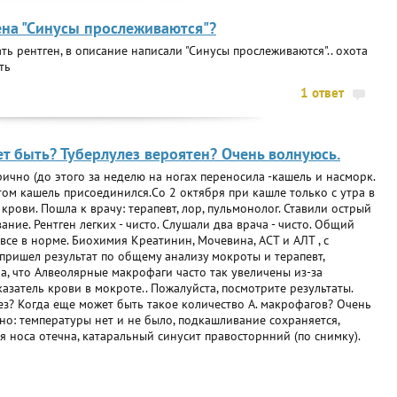
ена "Синусы прослеживаются"?
ть рентген, в описание написали "Синусы прослеживаются".. охота
ть
1 ответ
т быть? Туберлулез вероятен? Очень волнуюсь.
ично (до этого за неделю на ногах переносила -кашель и насморк.
том кашель присоединился.Со 2 октября при кашле только с утра в
рови. Пошла к врачу: терапевт, лор, пульмонолог. Ставили острый
ние. Рентген легких - чисто. Слушали два врача - чисто. Общий
все в норме. Биохимия Креатинин, Мочевина, АСТ и АЛТ , с
 пришел результат по общему анализу мокроты и терапевт,
ла, что Алвеолярные макрофаги часто так увеличены из-за
оказатель крови в мокроте.. Пожалуйста, посмотрите результаты.
з? Когда еще может быть такое количество А. макрофагов? Очень
но: температуры нет и не было, подкашливание сохраняется,
я носа отечна, катаральный синусит правосторнний (по снимку).