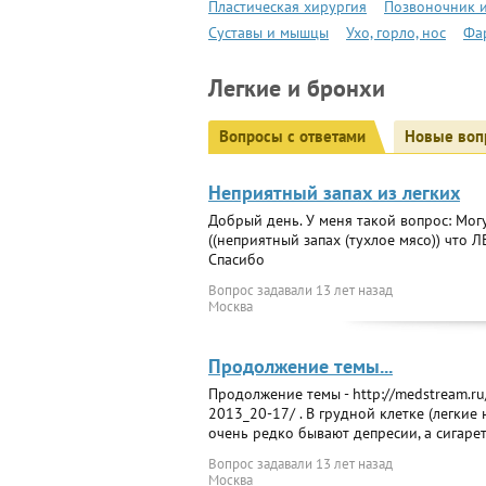
Пластическая хирургия
Позвоночник и
Суставы и мышцы
Ухо, горло, нос
Фа
Легкие и бронхи
Вопросы с ответами
Новые воп
Неприятный запах из легких
Добрый день. У меня такой вопрос: Могу
((неприятный запах (тухлое мясо)) что 
Спасибо
Вопрос задавали
13 лет назад
Москва
Продолжение темы...
Продолжение темы - http://medstream.ru/
2013_20-17/ . В грудной клетке (легкие 
очень редко бывают депресии, а сигарет
Вопрос задавали
13 лет назад
Москва