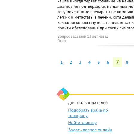
кашле иногда теряет сознание на ненад
диагноз не подтвердился. на данный мом
телу мочегонные препараты не помогают
легких и метастазы в печени. хотя делал
как коноскопию ему делать нельзя так 
пройти обследования при таких симпто
Вопрос задавали
13 лет назад
Омск
7
1
2
3
4
5
6
8
ДЛЯ ПОЛЬЗОВАТЕЛЕЙ
Подобрать врача по
телефону
Найти клинику
Задать вопрос онлайн