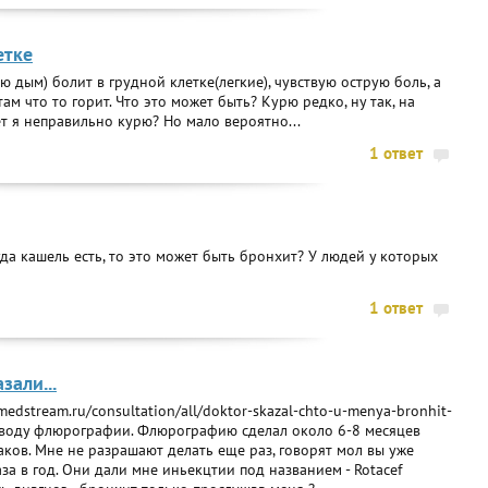
етке
ю дым) болит в грудной клетке(легкие), чувствую острую боль, а
ам что то горит. Что это может быть? Курю редко, ну так, на
т я неправильно курю? Но мало вероятно...
1 ответ
да кашель есть, то это может быть бронхит? У людей у которых
1 ответ
зали...
edstream.ru/consultation/all/doktor-skazal-chto-u-menya-bronhit-
поводу флюрографии. Флюрографию сделал около 6-8 месяцев
аков. Мне не разрашают делать еще раз, говорят мол вы уже
аза в год. Они дали мне иньекцтии под названием - Rotacef