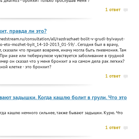
ить диагноз - бронхит только прослушав меня ?
1 ответ
ит, правда ли это?
edstream.ru/consultation/all/razdrazhaet-bolit-v-grudi-byivayut-
hto-eto-mozhet-byit_14-10-2013_01-59/ . Сегодня был в врачу,
т, сказали что пришел вовремя, иначу могла быть пневмония. Там
. При раке или тюберкулюзе чувствуется заболивание в грудной
мер он сказал что у меня бронхит а на самом дела рак легких?
дной клетке - это бронхит?
1 ответ
вают задышки. Когда кашлю болит в грули. Что это
Когда кашлю немного сильнее, также бывают задышки. Курю. Что
1 ответ