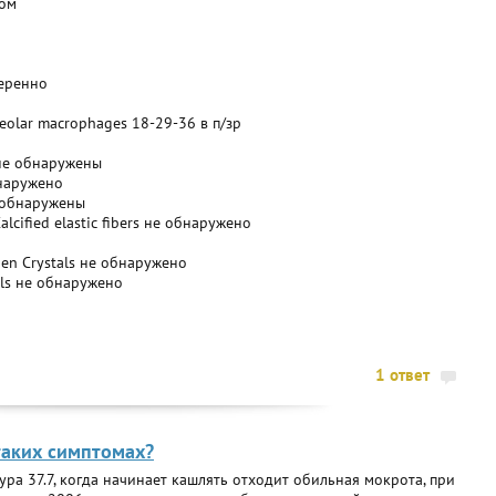
ком
меренно
olar macrophages 18-29-36 в п/зр
не обнаружены
бнаружено
е обнаружены
cified elastic fibers не обнаружено
en Crystals не обнаружено
als не обнаружено
1 ответ
 таких симптомах?
ура 37.7, когда начинает кашлять отходит обильная мокрота, при