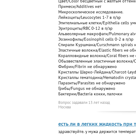
Цвет/Color бесцветный с желтым оттен
Примеси/Additives нет
Микроскопическое исследование.
Лейкоциты/Leucocytes 1-7 в п/зр
Эпителиальные клетки/Epithelia cells у
Эритроциты/RBC 0-12 в п/зр
Альвеолярные макрофаги/Pulmonary alve
Эозинофилы/Eosinophil cells 0-2 в п/зр
Спирали Куршмана/Curschmann spirals 
Эластичные волокна/Elastic fibers не о
Коралловидные волокна/Coral fibers н
Обызвествленные эластичные волокна/Cal
Фибрин/Fibrin не обнаружено
Кристаллы Шарко-Лейдана/Charcot-Leyd
Кристаллы гематодина/Hematodin cryst
Паразиты/Parasites не обнаружено
Грибы/Fungus не обнаружено
Бактерии/Bacteria кокки, палочки
Вопрос задавали
13 лет назад
Москва
есть ли в легких жидкость при
здравствуйте. у мужа держится температ