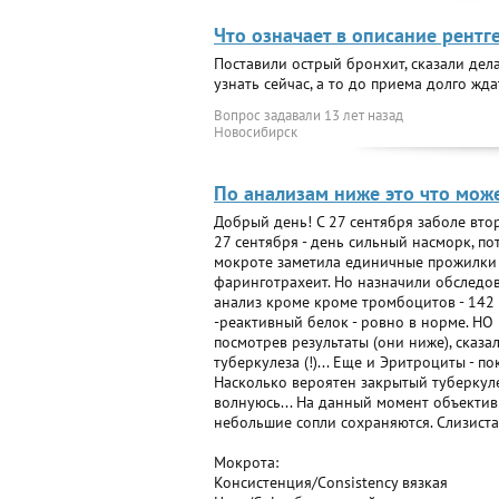
Что означает в описание рентг
Поставили острый бронхит, сказали дела
узнать сейчас, а то до приема долго жда
Вопрос задавали
13 лет назад
Новосибирск
По анализам ниже это что може
Добрый день! С 27 сентября заболе втор
27 сентября - день сильный насморк, по
мокроте заметила единичные прожилки к
фаринготрахеит. Но назначили обследова
анализ кроме кроме тромбоцитов - 142 
-реактивный белок - ровно в норме. НО
посмотрев результаты (они ниже), сказа
туберкулеза (!)... Еще и Эритроциты - п
Насколько вероятен закрытый туберкуле
волнуюсь... На данный момент объектив
небольшие сопли сохраняются. Слизиста
Мокрота:
Консистенция/Consistency вязкая