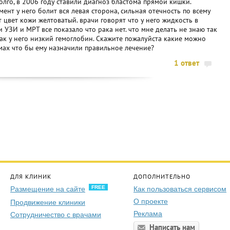
олго, в 2006 году ставили диагноз бластома прямой кишки.
ент у него болит вся левая сторона, сильная отечность по всему
 цвет кожи желтоватый. врачи говорят что у него жидкость в
и УЗИ и МРТ все показало что рака нет. что мне делать не знаю так
как у него низкий гемоглобин. Скажите пожалуйста какие можно
мах что бы ему назначили правильное лечение?
1 ответ
ДЛЯ КЛИНИК
ДОПОЛНИТЕЛЬНО
FREE
Размещение на сайте
Как пользоваться сервисом
О проекте
Продвижение клиники
Реклама
Сотрудничество с врачами
Написать нам