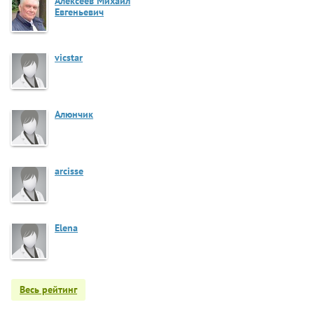
Алексеев Михаил
Евгеньевич
vicstar
Алюнчик
arcisse
Elena
Весь рейтинг