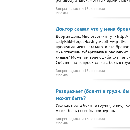
(Ротацеф). 5 дней. Могут ли врачи став
Вопрос задавали
13 лет назад
Москва
Доктор сказал что у меня бронх
Добрый день. Мне ответили тут - http://m
zadyishki-kogda-kashlyu-bolit-v-gruli-c
прослушал меня - сказал что это бронхи
мне ответили туберкулеза и рак легких
кледке? Может ли врач ошибатся? Напри
Собственно вопрос - кашель, боль в гру
Вопрос задавали
13 лет назад
Москва
Раздражает (болит) в груди, бы
может быть?
Уже как месяц болит в грули (легкие). 
может быть (хотя бы примерно).
Вопрос задавали
13 лет назад
Москва