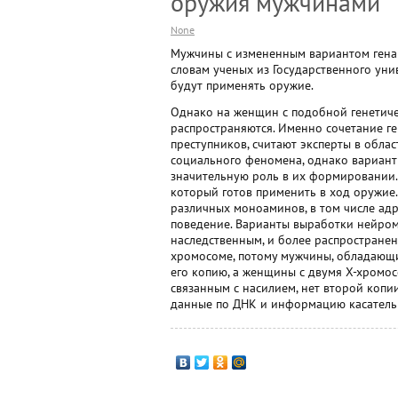
оружия мужчинами
None
Мужчины с измененным вариантом гена 
словам ученых из Государственного уни
будут применять оружие.
Однако на женщин с подобной генетиче
распространяются. Именно сочетание ге
преступников, считают эксперты в обла
социального феномена, однако вариант
значительную роль в их формировании. 
который готов применить в ход оружие.
различных моноаминов, в том числе ад
поведение. Варианты выработки нейроме
наследственным, и более распространены
хромосоме, потому мужчины, обладающ
его копию, а женщины с двумя Х-хромос
связанным с насилием, нет второй копи
данные по ДНК и информацию касательн