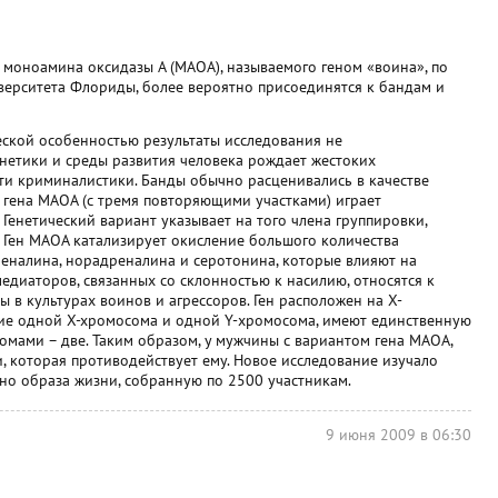
моноамина оксидазы А (MAOA), называемого геном «воина», по
верситета Флориды, более вероятно присоединятся к бандам и
ской особенностью результаты исследования не
нетики и среды развития человека рождает жестоких
сти криминалистики. Банды обычно расценивались в качестве
 гена MAOA (с тремя повторяющими участками) играет
Генетический вариант указывает на того члена группировки,
 Ген MAOA катализирует окисление большого количества
реналина, норадреналина и серотонина, которые влияют на
диаторов, связанных со склонностью к насилию, относятся к
 в культурах воинов и агрессоров. Ген расположен на Х-
ие одной Х-хромосома и одной Y-хромосома, имеют единственную
омами – две. Таким образом, у мужчины с вариантом гена MAOA,
и, которая противодействует ему. Новое исследование изучало
о образа жизни, собранную по 2500 участникам.
9 июня 2009 в 06:30