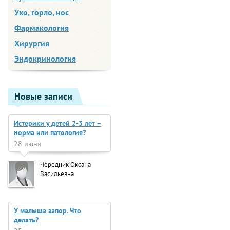
Ухо, горло, нос
Фармакология
Хирургия
Эндокринология
Новые записи
Истерики у детей 2-3 лет –
норма или патология?
28 июня
Чередник Оксана
Васильевна
У малыша запор. Что
делать?