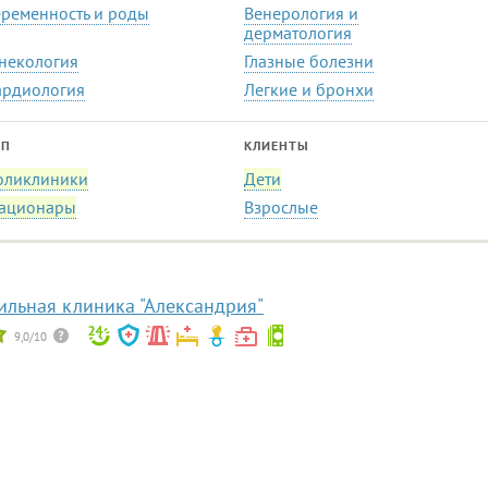
еременность и роды
Венерология и
дерматология
некология
Глазные болезни
ардиология
Легкие и бронхи
ИП
КЛИЕНТЫ
оликлиники
Дети
тационары
Взрослые
льная клиника "Александрия"
9,0/10