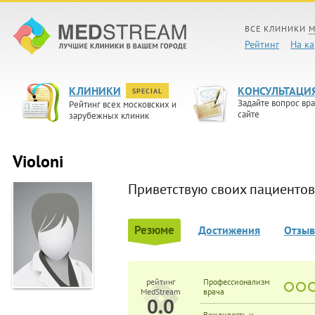
ВСЕ КЛИНИКИ
М
Рейтинг
На ка
КЛИНИКИ
КОНСУЛЬТАЦИ
SPECIAL
Задайте вопрос вра
Рейтинг всех московских и
сайте
зарубежных клиник
Violoni
Приветствую своих пациентов
Резюме
Достижения
Отзы
рейтинг
Профессионализм
MedStream
врача
0.0
Вежливость и