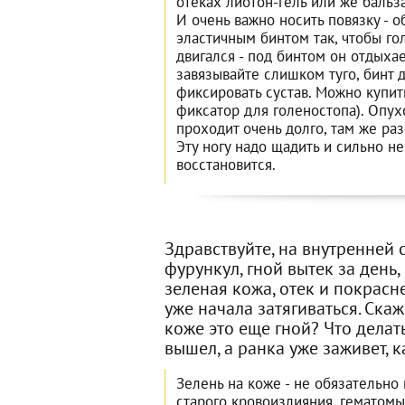
отеках лиотон-гель или же бальз
И очень важно носить повязку - 
эластичным бинтом так, чтобы г
двигался - под бинтом он отдыхае
завязывайте слишком туго, бинт 
фиксировать сустав. Можно купит
фиксатор для голеностопа). Опух
проходит очень долго, там же ра
Эту ногу надо щадить и сильно не
восстановится.
Здравствуйте, на внутренней 
фурункул, гной вытек за день,
зеленая кожа, отек и покрасн
уже начала затягиваться. Скаж
коже это еще гной? Что делать
вышел, а ранка уже заживет, к
Зелень на коже - не обязательно 
старого кровоизлияния, гематомы