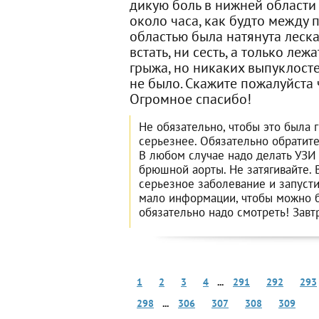
дикую боль в нижней области 
около часа, как будто между 
областью была натянута леска,
встать, ни сесть, а только леж
грыжа, но никаких выпуклост
не было. Скажите пожалуйста ч
Огромное спасибо!
Не обязательно, чтобы это была 
серьезнее. Обязательно обратитес
В любом случае надо делать УЗИ
брюшной аорты. Не затягивайте. 
серьезное заболевание и запуст
мало информации, чтобы можно б
обязательно надо смотреть! Завтр
1
2
3
4
...
291
292
293
298
...
306
307
308
309