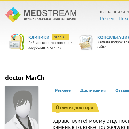
ВСЕ КЛИНИКИ
М
Рейтинг
На ка
КЛИНИКИ
КОНСУЛЬТАЦИ
SPECIAL
Задайте вопрос вра
Рейтинг всех московских и
сайте
зарубежных клиник
doctor MarCh
Резюме
Достижения
Отзыв
Ответы доктора
здравствуйте! моему отцу пос
камень в головке поджелудоч