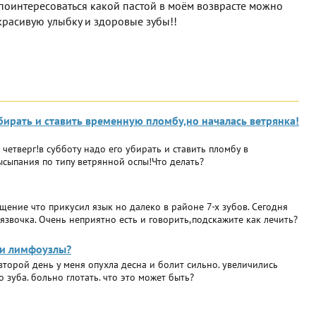
с поинтересоваться какой пастой в моём возврасте можно
 красивую улыбку и здоровые зубы!!
бирать и ставить временную пломбу,но началась ветрянка!
 четверг!в субботу надо его убирать и ставить пломбу в
ысыпания по типу ветрянной оспы!Что делать?
ние что прикусил язык но далеко в районе 7-х зубов. Сегодня
 язвочка. Очень неприятно есть и говорить,подскажите как лечить?
а и лимфоузлы?
второй день у меня опухла десна и болит сильно. увеличились
зуба. больно глотать. что это может быть?