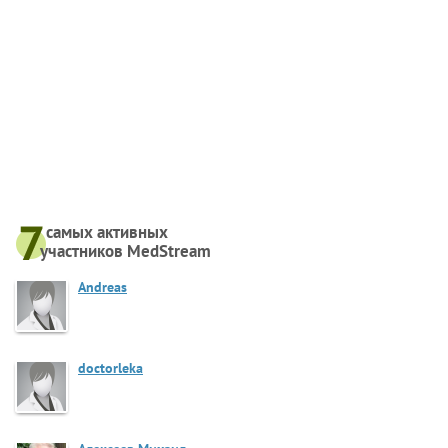
самых активныx
участников MedStream
Andreas
doctorleka