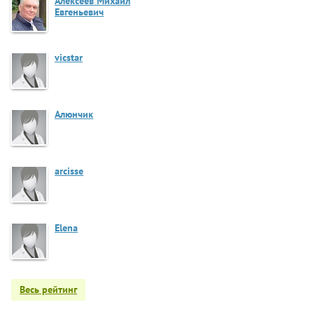
Алексеев Михаил
Евгеньевич
vicstar
Алюнчик
arcisse
Elena
Весь рейтинг