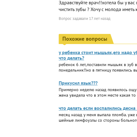
Здравствуйте врач!!хотела бы у ва
чистить зубы ? Хочу с молода иметь
Вопрос задавали
17 лет назад
Похожие вопросы
у ребенка стоит мышьяк,его надо у
что делать?
ребенок 6 лет,поставили мышьяк в зуб в
понедельник!!но в пятницу появились в
Прикусил язык???
Примерно неделю назад появилось ощуще
жена увидела что в этом месте какая то
что делать если воспалились десн
месяц назад у меня выпала пломба. уже 
шейные лимфоузлы со стороны больного 