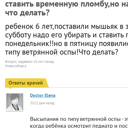
ставить временную пломбу,но н
что делать?
ребенок 6 лет,поставили мышьяк в з
субботу надо его убирать и ставить 
понедельник!!но в пятницу появили
типу ветрянной оспы!Что делать?
Вопрос задавали
10 лет назад
Новосибирск
Ответы врачей
Doctor Elena
3522 дня назад
Высыпания по типу ветрянной оспы - эт
когда ребёнка осмотрит педиатр и пост