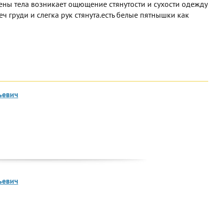
ены тела возникает ощющение стянутости и сухости одежду
ч груди и слегка рук стянута.есть белые пятнышки как
ьевич
ьевич