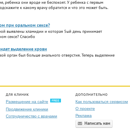
ие, ребенка они вроде не беспокоят. У ребенка с первым
одскажите к какому врачу обратится и что это может быть.
ом при оральном сексе?
орой выявлены хламидии и которая 5ый день принимает
ном сексе? Спасибо
ь идет выделение крови
овой орган был больше анального отверстия. Теперь выделение
ДЛЯ КЛИНИК
ДОПОЛНИТЕЛЬНО
FREE
Размещение на сайте
Как пользоваться сервисом
О проекте
Продвижение клиники
Реклама
Сотрудничество с врачами
Написать нам