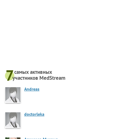
самых активныx
участников MedStream
Andreas
doctorleka