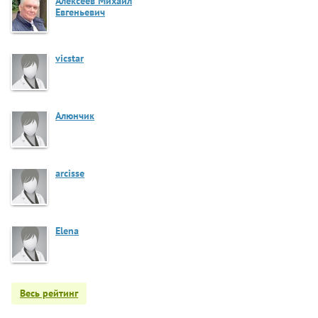
Алексеев Михаил
Евгеньевич
vicstar
Алюнчик
arcisse
Elena
Весь рейтинг