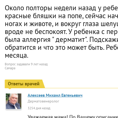
Около полторы недели назад у ребе
красные бляшки на попе, сейчас на
ногах и животе, и вокруг глаза шел
вроде не беспокоят. У ребенка с п
была аллергия " дерматит". Подскаж
обратится и что это может быть. Реб
месяца.
Вопрос задавали
9 лет назад
Самара
Ответы врачей
Алексеев Михаил Евгеньевич
Дерматовенеролог
3254 дня назад
Уважаемая мама! По Вашему описанию 