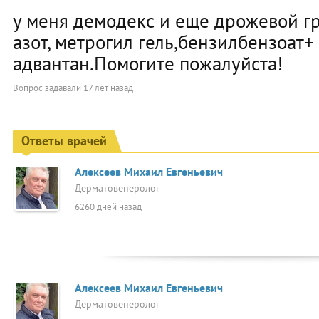
у меня демодекс и еще дрожевой гр
азот, метрогил гель,бензилбензоат+
адвантан.Помогите пожалуйста!
Вопрос задавали
17 лет назад
Ответы врачей
Алексеев Михаил Евгеньевич
Дерматовенеролог
6260 дней назад
Алексеев Михаил Евгеньевич
Дерматовенеролог