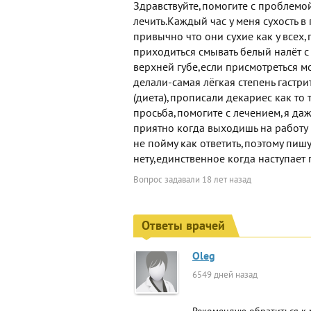
Здравствуйте,помогите с проблемой
лечить.Каждый час у меня сухость в
привычно что они сухие как у всех
приходиться смывать белый налёт с 
верхней губе,если присмотреться м
делали-самая лёгкая степень гастри
(диета),прописали декариес как то 
просьба,помогите с лечением,я даж
приятно когда выходишь на работу и
не пойму как ответить,поэтому пишу
нету,единственное когда наступает 
Вопрос задавали
18 лет назад
Ответы врачей
Oleg
6549 дней назад