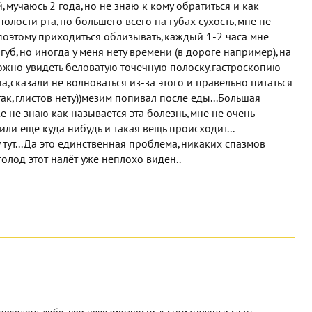
,мучаюсь 2 года,но не знаю к кому обратиться и как
 полости рта,но большего всего на губах сухость,мне не
,поэтому приходиться облизывать,каждый 1-2 часа мне
губ,но иногда у меня нету времени (в дороге например),на
ожно увидеть беловатую точечную полоску.гастроскопию
та,сказали не волноваться из-за этого и правельно питаться
так,глистов нету))мезим попивал после еды...Большая
е не знаю как называется эта болезнь,мне не очень
ли ещё куда нибудь и такая вещь происходит...
 тут...Да это единственная проблема,никаких спазмов
голод этот налёт уже неплохо виден..