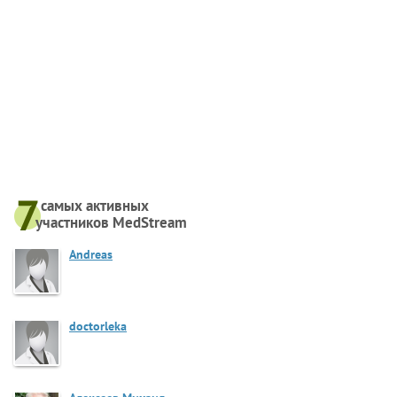
самых активныx
участников MedStream
Andreas
doctorleka