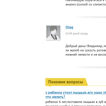
Рекомендую обратиться к м
анализ (соскоб со слизист
Oleg
6549 дней назад
Добрый день! Владимир, п
ли жалоб на сухость рого
нижней челюсти и не восп
Похожие вопросы
у ребенка стоит мышьяк,его надо у
что делать?
ребенок 6 лет,поставили мышьяк в зуб в