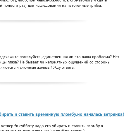
икологу, либо, при невозможности, к стоматологу и сдать
ой полости рта) для исследования на патогенные грибы.
одскажите пожалуйста, единственная ли это ваша проблема? Нет
вицы глаза? Не бывает ли неприятных ощущений со стороны
аляются ли слюнные железы? Жду ответа.
бирать и ставить временную пломбу,но началась ветрянка!
 четверг!в субботу надо его убирать и ставить пломбу в