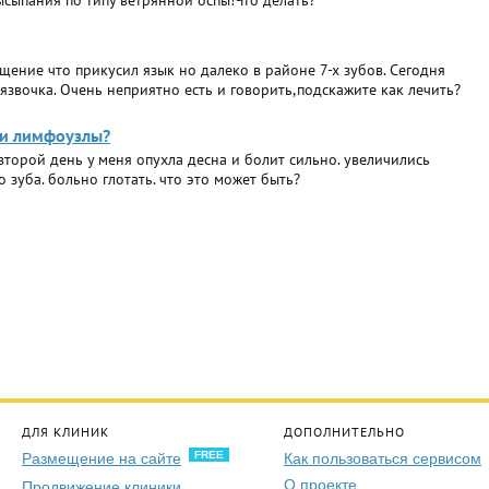
ысыпания по типу ветрянной оспы!Что делать?
ние что прикусил язык но далеко в районе 7-х зубов. Сегодня
 язвочка. Очень неприятно есть и говорить,подскажите как лечить?
а и лимфоузлы?
второй день у меня опухла десна и болит сильно. увеличились
зуба. больно глотать. что это может быть?
ДЛЯ КЛИНИК
ДОПОЛНИТЕЛЬНО
FREE
Размещение на сайте
Как пользоваться сервисом
О проекте
Продвижение клиники