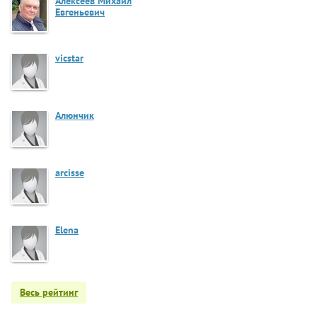
Алексеев Михаил
Евгеньевич
vicstar
Алюнчик
arcisse
Elena
Весь рейтинг