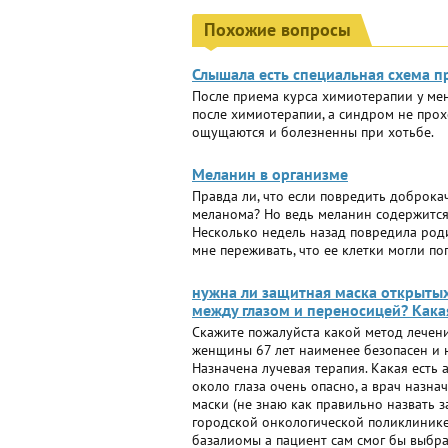
Похожие вопросы
Слышала есть специальная схема 
После приема курса химиотерапии у ме
после химиотерапии, а синдром не прох
ощущаются и болезненны при хотьбе.
Меланин в организме
Правда ли, что если повредить доброка
меланома? Но ведь меланин содержится
Несколько недель назад повредила родин
мне переживать, что ее клетки могли по
нужна ли защитная маска открытых
между глазом и переносицей? Кака
Скажите пожалуйста какой метод лечени
женщины 67 лет наименее безопасен и н
Назначена лучевая терапия. Какая есть 
около глаза очень опасно, а врач назн
маски (не знаю как правильно назвать 
городской онкологической поликлинике
базалиомы а пациент сам смог бы выбра