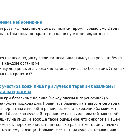
приема нейромидина
ня развился ладонно-подошвенный синдром, прошло уже 2 года
одит. Подошвы ног красные и на них уплотнения, которые
чественную родинку и клетки меланина попадут в кровь, то будет
 в каждом организме
ку до крови, она спокойно зажила, сейчас не беспокоит. Стоит ли
пасть в кровоток?
 участков кожи лица при лучевой терапии базалиомы
я альтернатива
я при базалиоме на лице (между глазом и переносицей) у
аиболее подходящий. Появилась базалиома в августе сего года.
альтернатива лучевой терапии, т.к. местоположение базалиомы
ачив 10 сеансов лучевой терапии не назначил никакой защитной
защиту на лицо).И вообще такое ощущение, что онколог в Нашей
 мог бы порекомендовать несколько разных методов удаления
ть что ему подходит больше - бесплатная лучевая терапия или