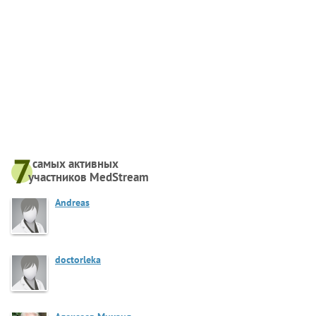
самых активныx
участников MedStream
Andreas
doctorleka