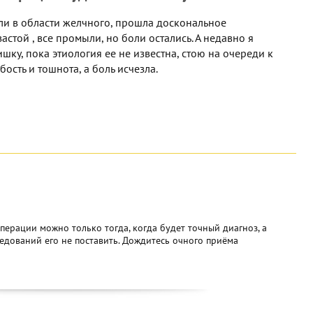
ли в области желчного, прошла доскональное
стой , все промыли, но боли остались. А недавно я
у, пока этиология ее не известна, стою на очереди к
бость и тошнота, а боль исчезла.
ерации можно только тогда, когда будет точный диагноз, а
едований его не поставить. Дождитесь очного приёма