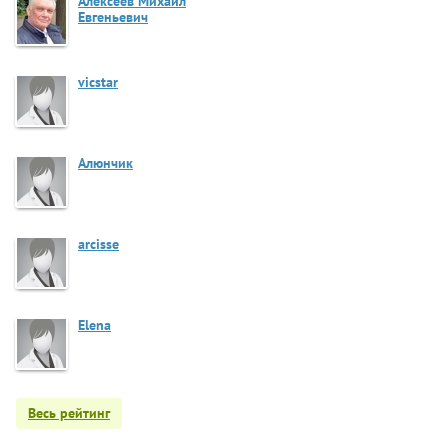
Алексеев Михаил
Евгеньевич
vicstar
Алюнчик
arcisse
Elena
Весь рейтинг