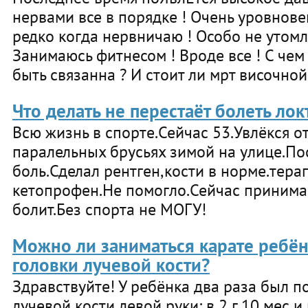
нервами все в порядке ! Очень уровнов
редко когда нервничаю ! Особо не утомл
Занимаюсь фитнесом ! Вроде все ! С чем
быть связанна ? И стоит ли мрт височной
Что делать не перестаёт болеть лок
Всю жизнь в спорте.Сейчас 53.Увлёкся 
паралельных брусьях зимой на улице.По
боль.Сделал рентген,кости в норме.тера
кетопрофен.Не помогло.Сейчас принима
болит.Без спорта не МОГУ!
Можно ли заниматься карате ребё
головки лучевой кости?
Здравствуйте! У ребёнка два раза был 
лучевой кости левой руки: в 2 г 10 мес и 