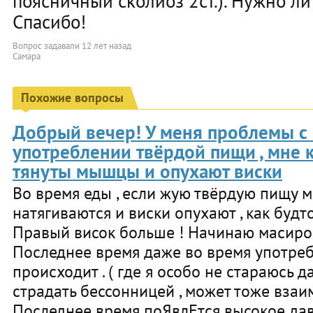
поясничный сколиоз 2ст.). Нужно ли
Спасибо!
Вопрос задавали
12 лет назад
Самара
Похожие вопросы
Добрый вечер! У меня проблемы с 
употреблении твёрдой пищи , мне к
тянуты мышцы и опухают виски
Во время еды , если жую твёрдую пищу 
натягиваются и виски опухают , как будт
Правый висок больше ! Начинаю масиров
Последнее время даже во время употреб
происходит . ( где я особо не стараюсь да
страдать бессонницей , может тоже взаи
Последнее время поЯвлЕтся высокое давл