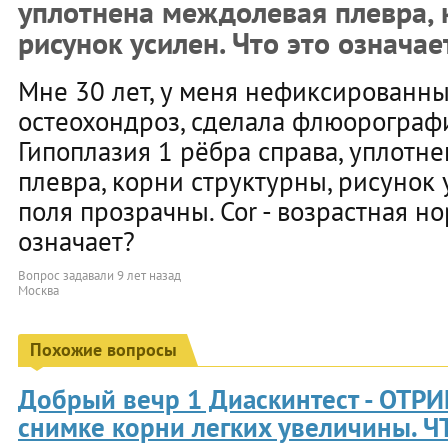
уплотнена междолевая плевра, 
рисунок усилен. Что это означае
Мне 30 лет, у меня нефиксированны
остеохондроз, сделала флюорографи
Гипоплазия 1 рёбра справа, уплотн
плевра, корни структурны, рисунок
поля прозрачны. Cor - возрастная но
означает?
Вопрос задавали
9 лет назад
Москва
Похожие вопросы
Добрый вечр 1 Диаскинтест - ОТР
снимке корни легких увеличины. ЧТ