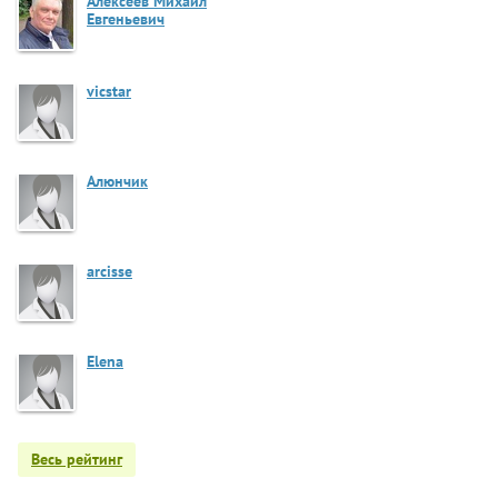
Алексеев Михаил
Евгеньевич
vicstar
Алюнчик
arcisse
Elena
Весь рейтинг