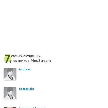
самых активныx
участников MedStream
Andreas
doctorleka