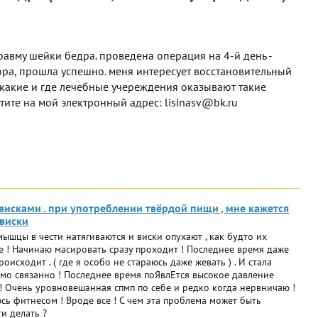
травму шейки бедра. проведена операция на 4-й день -
тора, прошла успешно. меня интересует восстановительный
 какие и где лечебные учереждения оказывают такие
етите на мой электронный адрес: lisinasv@bk.ru
висками . при употреблении твёрдой пищи , мне кажется
 виски
ышцы в чести натягиваются и виски опухают , как будто их
 ! Начинаю масировать сразу проходит ! Последнее время даже
исходит . ( где я особо не стараюсь даже жевать ) . И стала
имо связанно ! Последнее время поЯвлЕтся высокое давление
е ! Очень уровновешанная спмп по себе и редко когда нервничаю !
сь фитнесом ! Вроде все ! С чем эта проблема может быть
ти делать ?