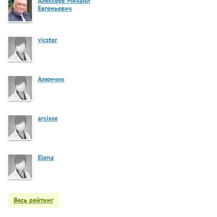
Алексеев Михаил
Евгеньевич
vicstar
Алюнчик
arcisse
Elena
Весь рейтинг