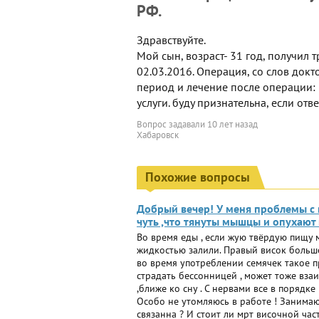
РФ.
Здравствуйте.
Мой сын, возраст- 31 год, получил 
02.03.2016. Операция, со слов док
период и лечение после операции:
услуги. буду признательна, если отв
Вопрос задавали
10 лет назад
Хабаровск
Похожие вопросы
Добрый вечер! У меня проблемы с 
чуть ,что тянуты мышцы и опухают
Во время еды , если жую твёрдую пищу м
жидкостью залили. Правый висок больше
во время употреблении семячек такое про
страдать бессонницей , может тоже вза
,ближе ко сну . С нервами все в порядк
Особо не утомляюсь в работе ! Занимаю
связанна ? И стоит ли мрт височной час