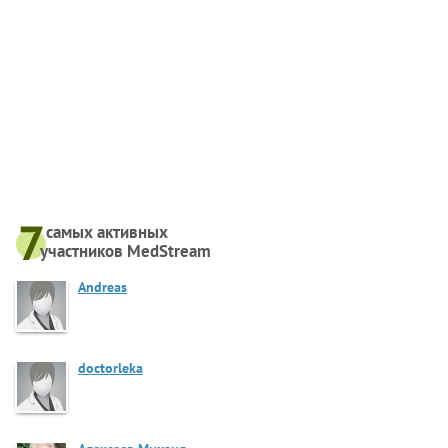
самых активныx
участников MedStream
Andreas
doctorleka