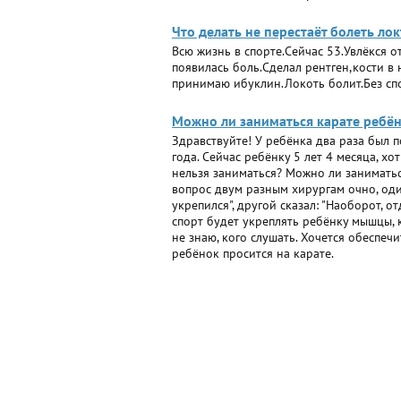
Что делать не перестаёт болеть лок
Всю жизнь в спорте.Сейчас 53.Увлёкся 
появилась боль.Сделал рентген,кости в
принимаю ибуклин.Локоть болит.Без сп
Можно ли заниматься карате ребён
Здравствуйте! У ребёнка два раза был п
года. Сейчас ребёнку 5 лет 4 месяца, х
нельзя заниматься? Можно ли заниматьс
вопрос двум разным хирургам очно, один
укрепился", другой сказал: "Наоборот, о
спорт будет укреплять ребёнку мышцы, к
не знаю, кого слушать. Хочется обеспеч
ребёнок просится на карате.