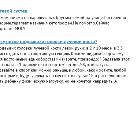
тевой сустав.
отжиманиями на паралельных брусьях зимой на улице.Постепенно
 норме.терапевт назначил кетопрофен.Не помогло.Сейчас
орта не МОГУ!
ку после подвывиха головки лучевой кости?
одвывих головки лучевой кости левой руки: в 2 г 10 мес и в 3,5
отим отдать его в спортивную секцию. Какими видами спорта ему
я восточными единоборствами (карате, тхэквондо)? Задавала этот
 сказал: "Подождите со спортом лет до 7-8, чтобы сустав
тдавайте в спорт как можно раньше, в любой, какой хотите, любой
оторые и будут держать на месте этот сустав". Я в растерянности,
ить ребёнку физическую нагрузку, но не хочется навредить. А