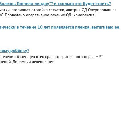
Болезнь Гиппеля-линдау"? и сколько это будет стоить?
тчатки, вторичная отслойка сетчатки, авитрия ОД Оперированная
ОС. Проведено оперативное лечение ОД -криопексия.
тически в течение 10 лет появляется пленка, вытягиваю ее
нему ребёнку?
 течении 6 месяцев отек правого зрительного нерва,МРТ
енений. Динамики лечение нет