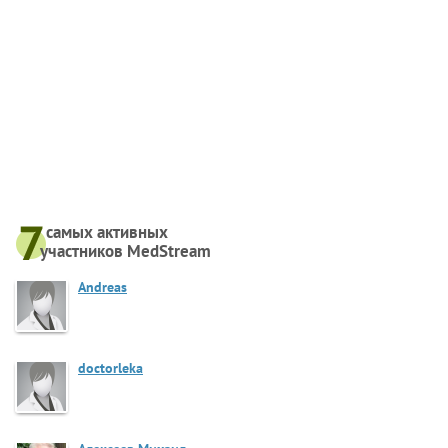
самых активныx
участников MedStream
Andreas
doctorleka