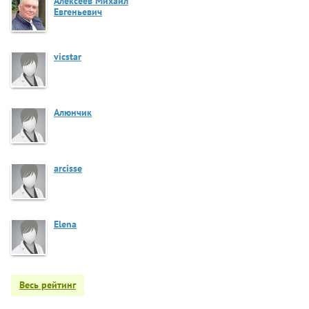
Алексеев Михаил
Евгеньевич
vicstar
Алюнчик
arcisse
Elena
Весь рейтинг