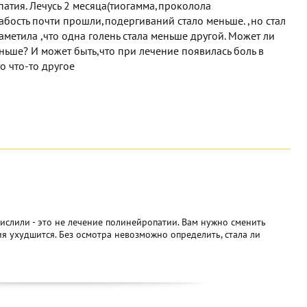
атия. Лечусь 2 месяца(тиогамма,проколола
лабость почти прошли,подергиваний стало меньше. ,но стал
аметила ,что одна голень стала меньше другой. Может ли
еньше? И может быть,что при лечение появилась боль в
о что-то другое
числили - это не лечение полинейропатии. Вам нужно сменить
ия ухудшится. Без осмотра невозможно определить, стала ли