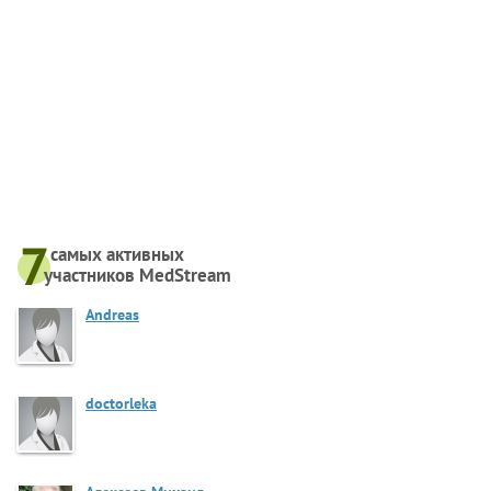
самых активныx
участников MedStream
Andreas
doctorleka