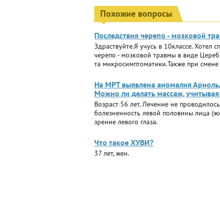
Похожие вопросы
Последствия черепо - мозковой тр
Здраствуйте.Я учусь в 10классе. Хотел с
черепо - мозковой травмы в виде Цере
та микросимптоматики.Также при смене 
На МРТ выявлена аномалия Арнольд
Можно ли делать массаж, учитыва
Возраст 56 лет. Лечение не проводилось
болезненность левой половины лица (жже
зрение левого глаза.
Что такое ХУВИ?
37 лет, жен.