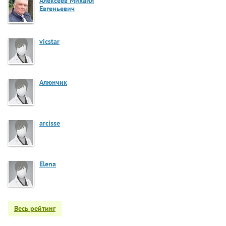
Алексеев Михаил
Евгеньевич
vicstar
Алюнчик
arcisse
Elena
Весь рейтинг