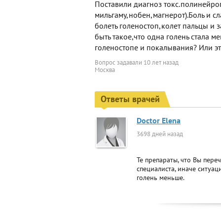
Поставили диагноз токс.полинейроп
мильгаму,нобен,магнерот).Боль и с
болеть голеностоп,колет пальцы и з
быть такое,что одна голень стала м
голеностопе и покалывания? Или эт
Вопрос задавали
10 лет назад
Москва
Ответы врачей
Doctor Elena
3698 дней назад
Те препараты, что Вы пере
специалиста, иначе ситуац
голень меньше.