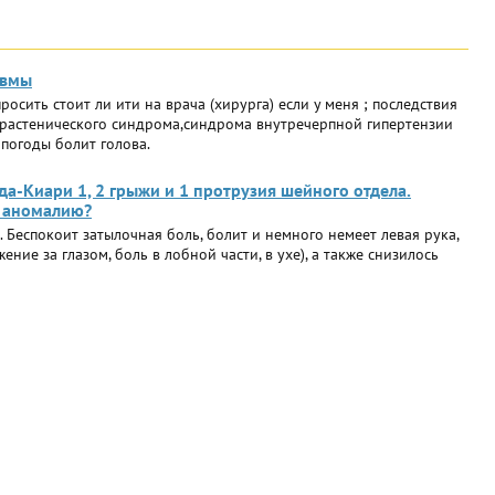
авмы
просить стоит ли ити на врача (хирурга) если у меня ; последствия
брастенического синдрома,синдрома внутречерпной гипертензии
погоды болит голова.
а-Киари 1, 2 грыжи и 1 протрузия шейного отдела.
я аномалию?
. Беспокоит затылочная боль, болит и немного немеет левая рука,
ние за глазом, боль в лобной части, в ухе), а также снизилось