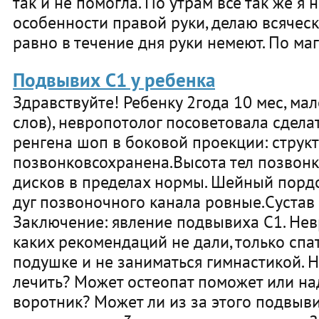
так и не помогла. По утрам всё так же я 
особенности правой руки, делаю всячес
равно в течение дня руки немеют. По маг
Подвывих С1 у ребенка
Здравствуйте! Ребенку 2года 10 мес, мал
слов), невропотолог посоветовала сделат
ренгена шоп в боковой проекции: структ
позвонковсохранена.Высота тел позвон
дисков в пределах нормы. Шейный порд
дуг позвоночного канала ровные.Сустав
Заключение: явление подвывиха С1. Нев
каких рекомендаций не дали, только спа
подушке и не заниматься гимнастикой. Н
лечить? Может остеопат поможет или на
воротник? Может ли из за этого подвыв