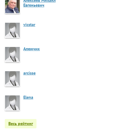
Алексеев Михаил
Евгеньевич
vicstar
Алюнчик
arcisse
Elena
Весь рейтинг