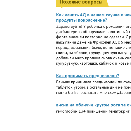
Похожие вопросы
Как лечить АД в нашем случае и че
продукты покраснение?
Здравствуйте! У ребенка с рождения ато
дисбактериоз обнаружили золотистый с
форте анализы повторно не сдавали. С 
высыпания даже на Фрисопеп АС с 6 мес 
период высыпания были, но не такие си
сливы, на яблоки, грушу, цветную капус
добавили мясо кролика снова очень сил
кукурузную, картошка, кабачок и козье
Как принимать преднизолон?
Раньше принимала преднизолон по схеме
таблеток утром. а остальные дни не пом
могли бы Вы расписать мне схему.Заран
висип на обличчи кругом рота та о
гемоглобин 134 повишений гематокрит 