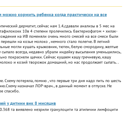
м можно кормить ребенка когда практически на все
пический дерматит, сейчас нам 1.4,сдавали анализы в 5 мес на
тафилококк 10в 4 степени пролечились бактериофагом + хилак-
рождения на ИВ поменяли очень много смесей на все смеси были
перешли на козье молоко , немного стало полегче. В летний
льные могли кушать крыжовник, тютен, белую смородину, желтые
ту сыпало всегда, недавно убрали индейку высыпания уменьшились,
ьно покраснели щечки. Сейчас кушаем кашу гречневую, кашу
 молоко и козий творожок домашний, но нас продолжает сыпать. .
. Схему потеряла, помню , что первые три дня надо пить по шесть
ню.Схему назначал ЛОР-врач., в данный момент в отпуске. Не
ее спасибо.
чей у дитини вик 8 мисяцив
0.368 та виявлено незрили гранулоцити та атипични лимфоцити