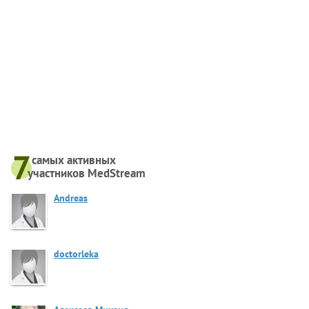
самых активныx
участников MedStream
Andreas
doctorleka