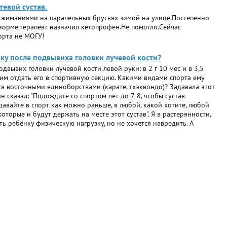
тевой сустав.
отжиманиями на паралельных брусьях зимой на улице.Постепенно
 норме.терапевт назначил кетопрофен.Не помогло.Сейчас
орта не МОГУ!
ку после подвывиха головки лучевой кости?
одвывих головки лучевой кости левой руки: в 2 г 10 мес и в 3,5
отим отдать его в спортивную секцию. Какими видами спорта ему
я восточными единоборствами (карате, тхэквондо)? Задавала этот
 сказал: "Подождите со спортом лет до 7-8, чтобы сустав
тдавайте в спорт как можно раньше, в любой, какой хотите, любой
оторые и будут держать на месте этот сустав". Я в растерянности,
ить ребёнку физическую нагрузку, но не хочется навредить. А