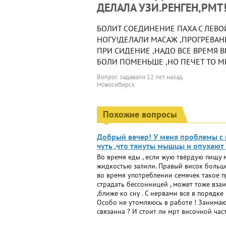
ДЕЛАЛА УЗИ.РЕНГЕН,РМТ
БОЛИТ СОЕДИНЕНИЕ ПАХА С ЛЕВО
НОГУ!ДЕЛАЛИ МАСАЖ ,ПРОГРЕВАН
ПРИ СИДЕНИЕ ,НАДО ВСЕ ВРЕМЯ В
БОЛИ ПОМЕНЬШЕ ,НО ПЕЧЕТ ТО М
Вопрос задавали
12 лет назад
Новосибирск
Похожие вопросы
Добрый вечер! У меня проблемы с 
чуть ,что тянуты мышцы и опухают
Во время еды , если жую твёрдую пищу м
жидкостью залили. Правый висок больше
во время употреблении семячек такое про
страдать бессонницей , может тоже вза
,ближе ко сну . С нервами все в порядк
Особо не утомляюсь в работе ! Занимаю
связанна ? И стоит ли мрт височной час