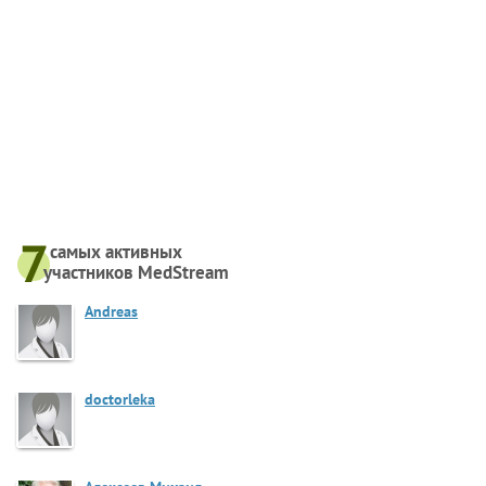
самых активныx
участников MedStream
Andreas
doctorleka