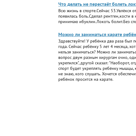
Что делать не перестаёт болеть лок
Всю жизнь в спорте.Сейчас 53.Увлёкся 
появилась боль.Сделал рентген,кости в
принимаю ибуклин.Локоть болит.Без сп
Можно ли заниматься карате ребён
Здравствуйте! У ребёнка два раза был п
года. Сейчас ребёнку 5 лет 4 месяца, х
нельзя заниматься? Можно ли заниматьс
вопрос двум разным хирургам очно, один
укрепился", другой сказал: "Наоборот, о
спорт будет укреплять ребёнку мышцы, к
не знаю, кого слушать. Хочется обеспеч
ребёнок просится на карате.