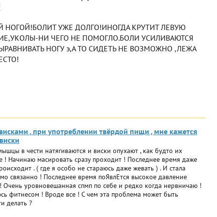
!
Й НОГОЙ!БОЛИТ УЖЕ ДОЛГО!ИНОГДА КРУТИТ ЛЕВУЮ
ИЕ,УКОЛЫ-НИ ЧЕГО НЕ ПОМОГЛО.БОЛИ УСИЛИВАЮТСЯ
ЫРАВНИВАТЬ НОГУ э,А ТО СИДЕТЬ НЕ ВОЗМОЖНО ,ЛЕЖА
ЕСТО!
висками . при употреблении твёрдой пищи , мне кажется
 виски
ышцы в чести натягиваются и виски опухают , как будто их
 ! Начинаю масировать сразу проходит ! Последнее время даже
исходит . ( где я особо не стараюсь даже жевать ) . И стала
имо связанно ! Последнее время поЯвлЕтся высокое давление
е ! Очень уровновешанная спмп по себе и редко когда нервничаю !
сь фитнесом ! Вроде все ! С чем эта проблема может быть
ти делать ?