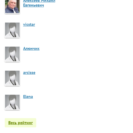
Алексеев Михаил
Евгеньевич
vicstar
Алюнчик
arcisse
Elena
Весь рейтинг