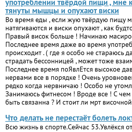
употреблении твёрдой пищи , мне к
тянуты мышцы и опухают виски
Во время еды , если жую твёрдую пищу 
натягиваются и виски опухают , как будт
Правый висок больше ! Начинаю масиров
Последнее время даже во время употреб
происходит . ( где я особо не стараюсь да
страдать бессонницей , может тоже взаи
Последнее время поЯвлЕтся высокое давл
нервами все в порядке ! Очень уровнов
редко когда нервничаю ! Особо не утомл
Занимаюсь фитнесом ! Вроде все ! С чем
быть связанна ? И стоит ли мрт височной
Что делать не перестаёт болеть лок
Всю жизнь в спорте.Сейчас 53.Увлёкся 